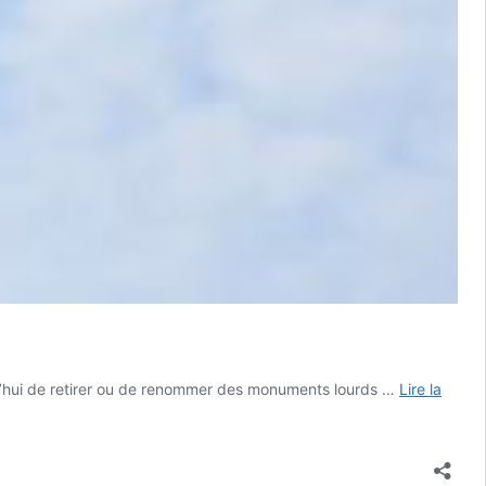
urd’hui de retirer ou de renommer des monuments lourds …
Lire la