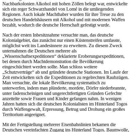
Nachbarkolonien Alkohol mit hohen Zöllen belegt war, entwickelte
sich ein reger Schwarzhandel von Lomé in die umliegenden
Regionen. Auch lokale Machthaber wurden für ihre Treue zu den
deutschen Handelshäusern mit Alkohol und mit modernen Waffen
bezahlt, wodurch die deutsche Herrschaft gefestigt wurde.
Nach der ersten Inbesitznahme versuchte man, das deutsche
Kolonialgebiet, das zunächst nur einen Küstenstreifen umfasste,
möglichst weit ins Landesinnere zu erweitern. Zu diesem Zweck
unternahmen die Deutschen mehrere als
„Wissenschaftsexpeditionen“ deklarierte Eroberungsexpeditionen,
bei denen durch Machtdemonstration die Bevölkerung
eingeschüchtert werden sollte. Man schloss weitere
„Schutzverträge“ ab und gründete deutsche Stationen. Im Laufe der
Zeit entwickelten sich die Expeditionen zu regelrechten Raubzügen.
Man versuchte, die lokale Bevölkerung systematisch zu
unterwerfen, indem man plünderte, mordete, Dörfer niederbrannte,
unter fadenscheinigen und ungerechtfertigten Gründen Gefechte
anzettelte sowie Frauen und Kinder gefangen nahm. In wenigen
Jahren hatten sich die deutschen Kolonialisten im Hinterland Togos
durch Waffengewalt, Erpressung, Betrug und Drohung ein großes
Territorium angeeignet.
Mit der Fertigstellung mehrerer Eisenbahnlinien bekamen die
Deutschen vereinfachten Zugang ins Hinterland Togos. Baumwolle,