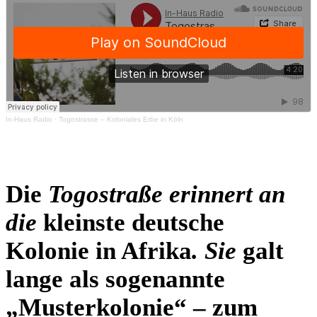
In-Haus Radio
·
Togostrasse – Koloniales Erbe in Köln
Die
Togostraße erinnert an
die
kleinste deutsche
Kolonie in Afrika
.
Sie
galt
lange als sogenannte
„Musterkolonie“ – zum