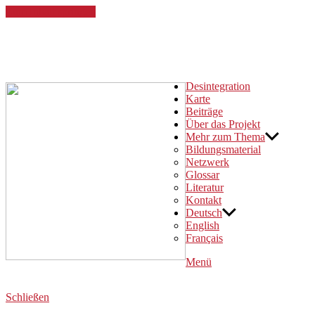
Zum Inhalt springen
Desintegration!
Eine digitale Karte zum kolonialen Erbe in Köln
Desintegration
Karte
Beiträge
Über das Projekt
Mehr zum Thema
Bildungsmaterial
Netzwerk
Glossar
Literatur
Kontakt
Deutsch
English
Français
Menü
Schließen