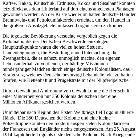
Kaffee, Kakao, Kautschuk, Erdnüsse, Kokos und Sisalhanf konnten
jetzt direkt aus dem Hinterland auf dort eigens angelegten Plantagen
gewonnen werden. An der Küste wiederum hatten deutsche Händler
Branntwein- und Petroleumfaktoreien errichtet, um den Handel in
die größeren Absatzgebiete umfassend organisieren zu können.
Die togoische Bevölkerung versuchte vergeblich gegen die
Kolonialpolitik der Deutschen Beschwerde einzulegen.
Hauptkritikpunkte waren die viel zu hohen Steuern,
Landenteignungen, die Bestrafung ohne Untersuchung, die
Zwangsarbeit, die es nahezu unmöglich machte, den eigenen
Lebensunterhalt zu verdienen, der häufige Missbrauch
minderjähriger Mädchen durch einige deutsche Kolonialisten, das
Strafgesetz, welches Deutsche bevorzugt behandelte, viel zu harten
Strafen, wie Kettenhaft und Prügelstrafe mit der Nilpferdpeitsche.
Durch Gewalt und Androhung von Gewalt konnte die Herrschaft
einer Minderheit von nur 350 Kolonialdeutschen über eine
Millionen Afrikaner gesichert werden.
Unmittelbar nach Beginn des Ersten Weltkriegs fiel Togo in alliierte
Hände. Die 350 Deutschen der Kolonie und eine kleine
Polizeitruppe konnten den modern ausgerüsteten Kolonialarmeen
der Franzosen und Engländer nichts entgegensetzen. Am 25. August
1914 kapitulierte Togo als erste deutsche Kolonie. Nach Kriegsende