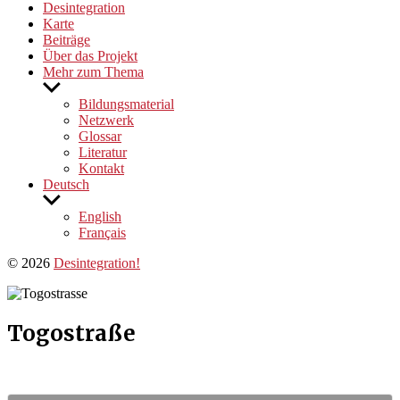
Desintegration
Karte
Beiträge
Über das Projekt
Mehr zum Thema
Untermenü
anzeigen
Bildungsmaterial
Netzwerk
Glossar
Literatur
Kontakt
Deutsch
Untermenü
anzeigen
English
Français
© 2026
Desintegration!
Togostraße